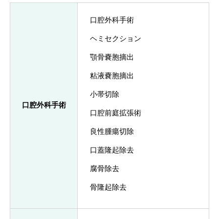
口腔外科手術
ヘミセクション
顎骨嚢胞摘出
粘液嚢胞摘出
小帯切除
口腔外科手術
口腔前庭拡張術
良性腫瘍切除
口蓋隆起除去
腐骨除去
骨隆起除去