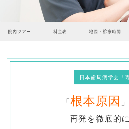
院内ツアー
料金表
地図・診療時間
日本歯周病学会「
根本原因
「
再発を徹底的