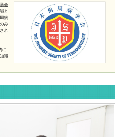
学会
能と
周病
のみ
され
的に
知識