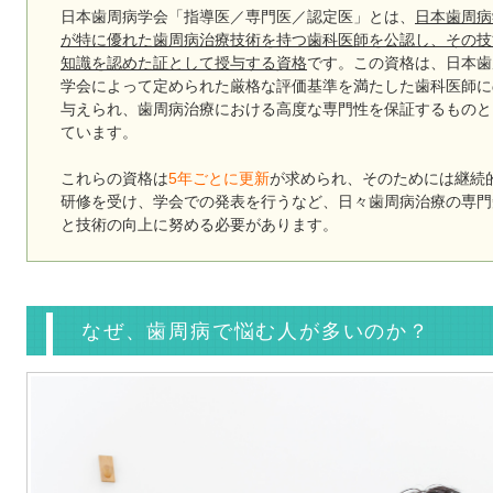
日本歯周病学会「
指導医／専門医／認定医
」とは、
日本歯周病
が特に優れた歯周病治療技術を持つ歯科医師を公認し、その技
知識を認めた証として授与する資格
です。この資格は、日本歯
学会によって定められた厳格な評価基準を満たした歯科医師に
与えられ、歯周病治療における高度な専門性を保証するものと
ています。
これらの資格は
5年ごとに更新
が求められ、そのためには継続
研修を受け、学会での発表を行うなど、日々歯周病治療の専門
と技術の向上に努める必要があります。
なぜ、歯周病で悩む人が多いのか？