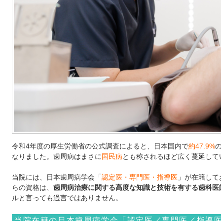
令和4年度の厚生労働省の公式調査によると、日本国内で
約47.9%
なりました。歯周病はまさに
国民病
とも称されるほど広く蔓延して
当院には、日本歯周病学会「
認定
医・専門医・指導医
」が在籍して
らの資格は、
歯周病治療に関する高度な知識と技術を有する歯科医
ルと言っても過言ではありません。
当院在籍の日本歯周病学会「認定医／専門医／指導