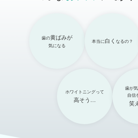
黄ばみが
歯の
白く
本当に
なるの？
気になる
歯が気
ホワイトニング
って
自信
高そう…
笑