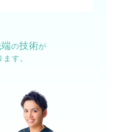
先端
技術
の
が
ります。