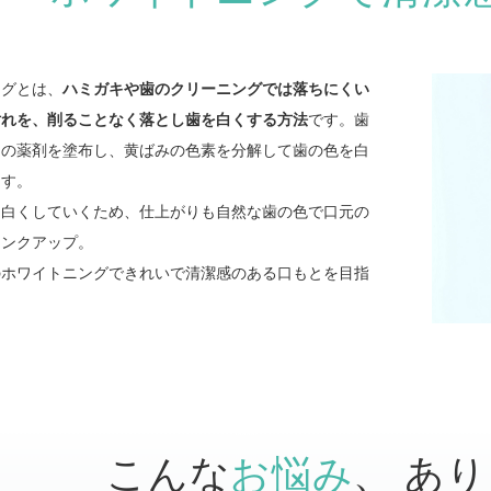
ングとは、
ハミガキや歯のクリーニングでは落ちにくい
汚れを、削ることなく落とし歯を白くする方法
です。歯
用の薬剤を塗布し、黄ばみの色素を分解して歯の色を白
ます。
を白くしていくため、仕上がりも自然な歯の色で口元の
ランクアップ。
のホワイトニングできれいで清潔感のある口もとを目指
？
こんな
お悩み
、
あり