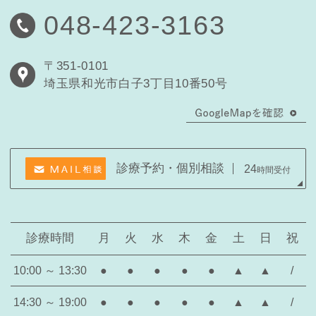
048-423-3163
〒351-0101
埼玉県和光市白子3丁目10番50号
診療予約・個別相談
24
時間受付
診療時間
月
火
水
木
金
土
日
祝
10:00 ～ 13:30
●
●
●
●
●
▲
▲
/
14:30 ～ 19:00
●
●
●
●
●
▲
▲
/