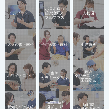
ボロボロ
の
インプラント
歯
治療／
入れ歯
の
フルマウス
大人
矯正歯科
子供
矯正歯科
小児歯科
の
の
歯
の
審美
ホワイトニング
クリーニング／
セラミック治療
歯石除去
顎関節症/
睡眠時
親知らず
抜歯
歯ぎしり/
の